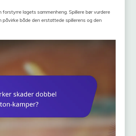
n forstyrre lagets sammenheng. Spillere bør vurdere
n påvirke både den erstattede spillerens og den