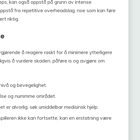
ceps, kan også oppstå på grunn av intense
 oppstå fra repetitive overheadslag, noe som kan føre
rt riktig.
de
jørende å reagere raskt for å minimere ytterligere
ligvis å vurdere skaden, påføre is og avgjøre om
nivå og bevegelighet.
evelse og nummme området.
t er alvorlig, søk umiddelbar medisinsk hjelp.
pilleren ikke kan fortsette, kan en erstatning være