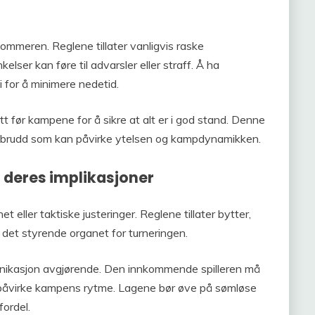
 dommeren. Reglene tillater vanligvis raske
elser kan føre til advarsler eller straff. Å ha
gi for å minimere nedetid.
tt før kampene for å sikre at alt er i god stand. Denne
 avbrudd som kan påvirke ytelsen og kampdynamikken.
 deres implikasjoner
t eller taktiske justeringer. Reglene tillater bytter,
 det styrende organet for turneringen.
munikasjon avgjørende. Den innkommende spilleren må
n påvirke kampens rytme. Lagene bør øve på sømløse
ordel.