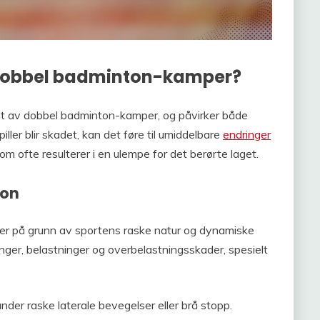
 dobbel badminton-kamper?
llet av dobbel badminton-kamper, og påvirker både
iller blir skadet, kan det føre til umiddelbare
endringer
m ofte resulterer i en ulempe for det berørte laget.
ton
der på grunn av sportens raske natur og dynamiske
inger, belastninger og overbelastningsskader, spesielt
 under raske laterale bevegelser eller brå stopp.