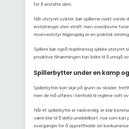
for å erstatte dem.
Når utstyret svikter, bør spillerne raskt varsle
erstatninger uten straff, men overdrevne forsink
reserveutstyr tilgjengelig er en praktisk strate
Spillere bør også regelmessig sjekke utstyret si
proaktive tilnærmingen kan bidra til å unngå
Spillerbytter under en kamp og
Spillerbytter kan skje på grunn av skader, tretthe
men de må utføres i henhold til reglene satt av
Når et spillerbytte er nødvendig, er klar kom
være klar til å delta umiddelbart, noe som ka
overganger for å opprettholde sin konkurransef