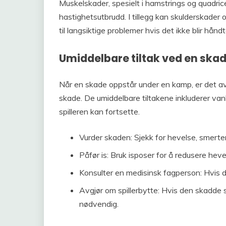
Muskelskader, spesielt i hamstrings og quadri
hastighetsutbrudd. I tillegg kan skulderskader
til langsiktige problemer hvis det ikke blir håndte
Umiddelbare tiltak ved en ska
Når en skade oppstår under en kamp, er det avg
skade. De umiddelbare tiltakene inkluderer van
spilleren kan fortsette.
Vurder skaden: Sjekk for hevelse, smerte
Påfør is: Bruk isposer for å redusere h
Konsulter en medisinsk fagperson: Hvis de
Avgjør om spillerbytte: Hvis den skadde s
nødvendig.