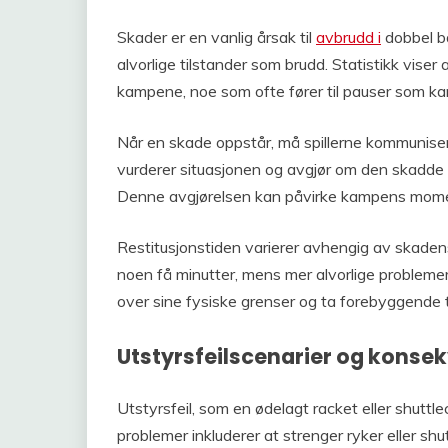
Skader er en vanlig årsak til
avbrudd i
dobbel ba
alvorlige tilstander som brudd. Statistikk vise
kampene, noe som ofte fører til pauser som kan 
Når en skade oppstår, må spillerne kommunis
vurderer situasjonen og avgjør om den skadde s
Denne avgjørelsen kan påvirke kampens momentu
Restitusjonstiden varierer avhengig av skaden
noen få minutter, mens mer alvorlige problemer k
over sine fysiske grenser og ta forebyggende ti
Utstyrsfeilscenarier og konse
Utstyrsfeil, som en ødelagt racket eller shuttl
problemer inkluderer at strenger ryker eller sh