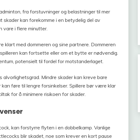
dminton, fra forstuvninger og belastninger til mer
r at skader kan forekomme i en betydelig del av
vare i flere minutter.
ere klart med dommeren og sine partnere. Dommeren
pilleren kan fortsette eller om et bytte er nødvendig.
m, potensielt til fordel for motstanderlaget.
s alvorlighetsgrad. Mindre skader kan kreve bare
an føre til lengre forsinkelser. Spillere bør være klar
ltak for å minimere risikoen for skader.
kvenser
ecock, kan forstyrre flyten i en dobbelkamp. Vanlige
uttlecocks blir skadet, noe som krever en kort pause