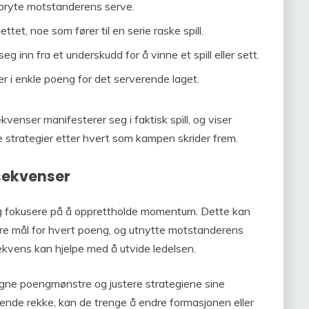
 bryte motstanderens serve.
tet, noe som fører til en serie raske spill.
 inn fra et underskudd for å vinne et spill eller sett.
r i enkle poeng for det serverende laget.
enser manifesterer seg i faktisk spill, og viser
e strategier etter hvert som kampen skrider frem.
gsekvenser
ag fokusere på å opprettholde momentum. Dette kan
re mål for hvert poeng, og utnytte motstanderens
ekvens kan hjelpe med å utvide ledelsen.
egne poengmønstre og justere strategiene sine
apende rekke, kan de trenge å endre formasjonen eller