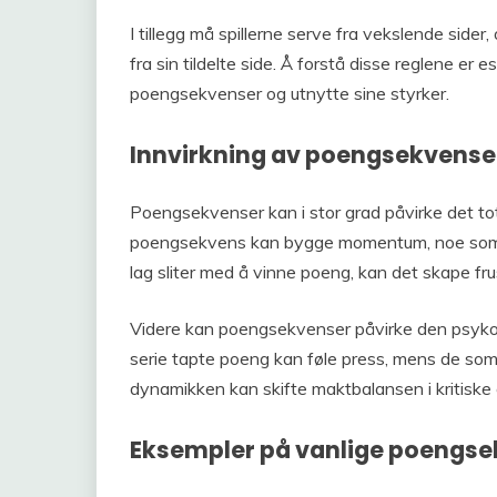
I tillegg må spillerne serve fra vekslende side
fra sin tildelte side. Å forstå disse reglene er e
poengsekvenser og utnytte sine styrker.
Innvirkning av poengsekvense
Poengsekvenser kan i stor grad påvirke det tot
poengsekvens kan bygge momentum, noe som føre
lag sliter med å vinne poeng, kan det skape fr
Videre kan poengsekvenser påvirke den psykol
serie tapte poeng kan føle press, mens de som 
dynamikken kan skifte maktbalansen i kritiske 
Eksempler på vanlige poengs