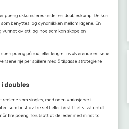
er poeng akkumuleres under en doubleskamp. De kan
ier som benyttes, og dynamikken mellom lagene. En
 vunnet av ett lag, noe som kan skape en
oen poeng på rad, eller lengre, involverende en serie
vensene hjelper spillere med å tilpasse strategiene
 i doubles
 reglene som singles, med noen variasjoner i
er, som best av tre sett eller først til et visst antall
m når fire poeng, forutsatt at de leder med minst to