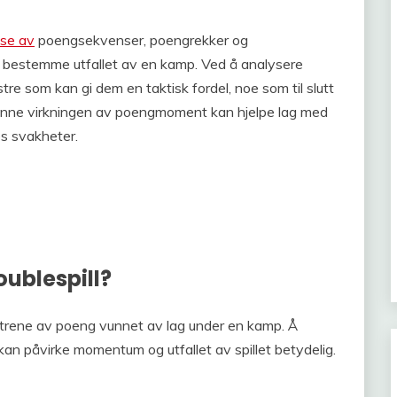
lse av
poengsekvenser, poengrekker og
i å bestemme utfallet av en kamp. Ved å analysere
tre som kan gi dem en taktisk fordel, noe som til slutt
nkjenne virkningen av poengmoment kan hjelpe lag med
s svakheter.
ublespill?
nstrene av poeng vunnet av lag under en kamp. Å
an påvirke momentum og utfallet av spillet betydelig.