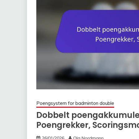
Poengsystem for badminton double
Dobbelt poengakkumuler
Poengrekker, Scorings
26/01/2026
Ola Nordmann