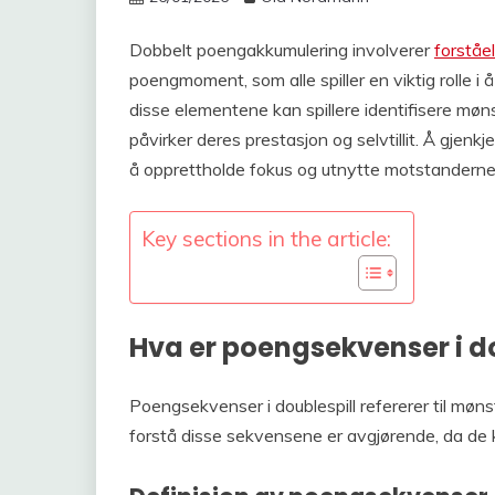
Dobbelt poengakkumulering involverer
forståe
poengmoment, som alle spiller en viktig rolle 
disse elementene kan spillere identifisere møns
påvirker deres prestasjon og selvtillit. Å gje
å opprettholde fokus og utnytte motstanderne
Key sections in the article:
Hva er poengsekvenser i do
Poengsekvenser i doublespill refererer til mø
forstå disse sekvensene er avgjørende, da de k