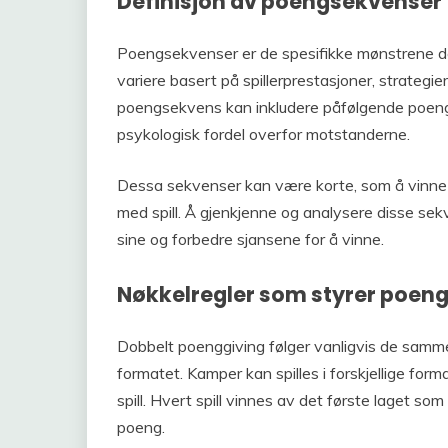
Definisjon av poengsekvenser
Poengsekvenser er de spesifikke mønstrene d
variere basert på spillerprestasjoner, strateg
poengsekvens kan inkludere påfølgende poeng
psykologisk fordel overfor motstanderne.
Dessa sekvenser kan være korte, som å vinne n
med spill. Å gjenkjenne og analysere disse sek
sine og forbedre sjansene for å vinne.
Nøkkelregler som styrer poeng
Dobbelt poenggiving følger vanligvis de samme
formatet. Kamper kan spilles i forskjellige format
spill. Hvert spill vinnes av det første laget so
poeng.