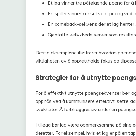
Et lag vinner tre påfølgende poeng for å
En spiller vinner konsekvent poeng ved net
En comeback-sekvens der et lag henter seg
Gjentatte vellykkede server som resultere
Dessa eksemplene illustrerer hvordan poengsekv
viktigheten av å opprettholde fokus og tilpass
Strategier for å utnytte poen
For å effektivt utnytte poengsekvenser bør l
oppnås ved å kommunisere effektivt, sette kla
svakheter. Å forbli aggressiv under en poengs
I tillegg bør lag være oppmerksomme på sine 
deretter. For eksempel, hvis et lag er på en t