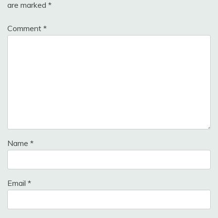
are marked
*
Comment
*
Name
*
Email
*