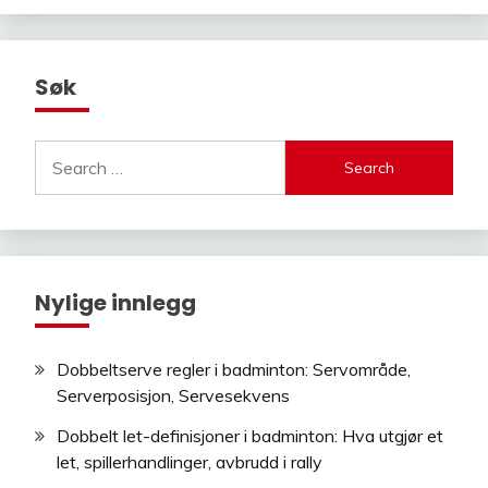
Søk
Search
for:
Nylige innlegg
Dobbeltserve regler i badminton: Servområde,
Serverposisjon, Servesekvens
Dobbelt let-definisjoner i badminton: Hva utgjør et
let, spillerhandlinger, avbrudd i rally