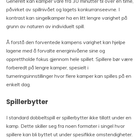
Generelt kan kamper vare fra 30 minutter til over en time,
påvirket av spillnivået og lagets konkurranseevne. I
kontrast kan singelkamper ha en litt lengre varighet på
grunn av naturen av individuelt spill.
Å forstå den forventede kampens varighet kan hjelpe
lagene med å forvalte energinivåene sine og
opprettholde fokus gjennom hele spillet. Spillere bør være
forberedt på lengre kamper, spesielt i
turneringsinnstillinger hvor flere kamper kan spilles på en
enkelt dag.
Spillerbytter
I standard dobbeltspill er spillerbytter ikke tillatt under en
kamp. Dette skiller seg fra noen formater i singel hvor
spillere kan bli byttet ut under spesifikke omstendigheter.