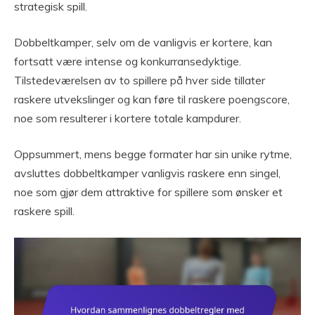
strategisk spill.
Dobbeltkamper, selv om de vanligvis er kortere, kan
fortsatt være intense og konkurransedyktige.
Tilstedeværelsen av to spillere på hver side tillater
raskere utvekslinger og kan føre til raskere poengscore,
noe som resulterer i kortere totale kampdurer.
Oppsummert, mens begge formater har sin unike rytme,
avsluttes dobbeltkamper vanligvis raskere enn singel,
noe som gjør dem attraktive for spillere som ønsker et
raskere spill.