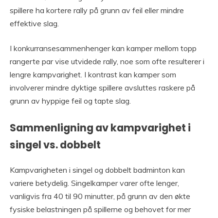
spillere ha kortere rally på grunn av feil eller mindre
effektive slag.
I konkurransesammenhenger kan kamper mellom topp
rangerte par vise utvidede rally, noe som ofte resulterer i
lengre kampvarighet. I kontrast kan kamper som
involverer mindre dyktige spillere avsluttes raskere på
grunn av hyppige feil og tapte slag.
Sammenligning av kampvarighet i
singel vs. dobbelt
Kampvarigheten i singel og dobbelt badminton kan
variere betydelig. Singelkamper varer ofte lenger,
vanligvis fra 40 til 90 minutter, på grunn av den økte
fysiske belastningen på spillerne og behovet for mer