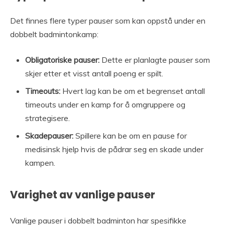
Det finnes flere typer pauser som kan oppstå under en
dobbelt badmintonkamp:
Obligatoriske pauser:
Dette er planlagte pauser som
skjer etter et visst antall poeng er spilt.
Timeouts:
Hvert lag kan be om et begrenset antall
timeouts under en kamp for å omgruppere og
strategisere.
Skadepauser:
Spillere kan be om en pause for
medisinsk hjelp hvis de pådrar seg en skade under
kampen.
Varighet av vanlige pauser
Vanlige pauser i dobbelt badminton har spesifikke