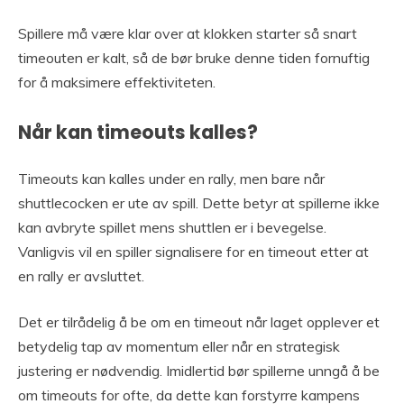
Spillere må være klar over at klokken starter så snart
timeouten er kalt, så de bør bruke denne tiden fornuftig
for å maksimere effektiviteten.
Når kan timeouts kalles?
Timeouts kan kalles under en rally, men bare når
shuttlecocken er ute av spill. Dette betyr at spillerne ikke
kan avbryte spillet mens shuttlen er i bevegelse.
Vanligvis vil en spiller signalisere for en timeout etter at
en rally er avsluttet.
Det er tilrådelig å be om en timeout når laget opplever et
betydelig tap av momentum eller når en strategisk
justering er nødvendig. Imidlertid bør spillerne unngå å be
om timeouts for ofte, da dette kan forstyrre kampens