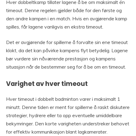
Hver dobbeltkamp tillater lagene å be om maksimalt én
timeout. Denne regelen gjelder både for den første og
den andre kampen i en match. Hvis en avgjørende kamp
spilles, får lagene vanligvis en ekstra timeout.
Det er avgjørende for spillerne å forvalte sin ene timeout
klokt, da det kan påvirke kampens flyt betydelig. Lagene
bør vurdere sin nåværende prestasjon og kampens
situasjon når de bestemmer seg for å be om en timeout.
Varighet av hver timeout
Hver timeout i dobbelt badminton varer i maksimalt 1
minutt. Denne tiden er ment for spillerne å raskt diskutere
strategier, hydrere eller ta opp eventuelle umiddelbare
bekymringer. Den korte varigheten understreker behovet
for effektiv kommunikasjon blant lagkamerater.