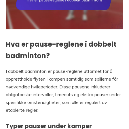
Hva er pause-reglene i dobbelt
badminton?
I dobbelt badminton er pause-reglene utformet for å
opprettholde flyten i kampen samtidig som spillerne får
nødvendige hvileperioder. Disse pausene inkluderer
obligatoriske intervaller, timeouts og ekstra pauser under
spesifikke omstendigheter, som alle er regulert av
etablerte regler.
Typer pauser under kamper