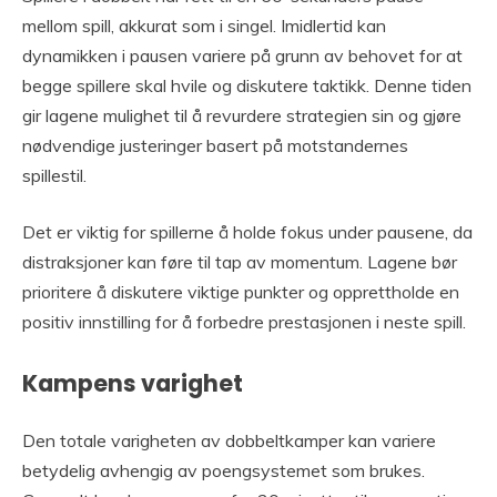
mellom spill, akkurat som i singel. Imidlertid kan
dynamikken i pausen variere på grunn av behovet for at
begge spillere skal hvile og diskutere taktikk. Denne tiden
gir lagene mulighet til å revurdere strategien sin og gjøre
nødvendige justeringer basert på motstandernes
spillestil.
Det er viktig for spillerne å holde fokus under pausene, da
distraksjoner kan føre til tap av momentum. Lagene bør
prioritere å diskutere viktige punkter og opprettholde en
positiv innstilling for å forbedre prestasjonen i neste spill.
Kampens varighet
Den totale varigheten av dobbeltkamper kan variere
betydelig avhengig av poengsystemet som brukes.